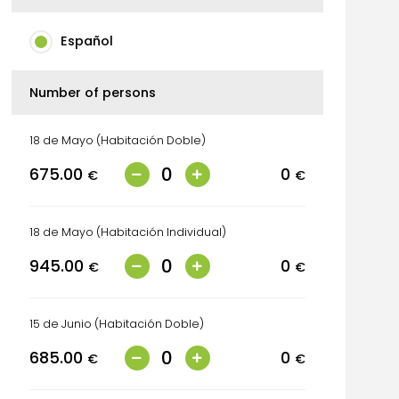
Español
Number of persons
18 de Mayo (Habitación Doble)
675.00
0
€
€
18 de Mayo (Habitación Individual)
945.00
0
€
€
15 de Junio (Habitación Doble)
685.00
0
€
€