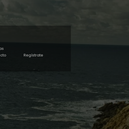
as
cto
Regístrate