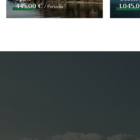
45,00 €
/
Persona
445,00 €
1.045,
/
Persona