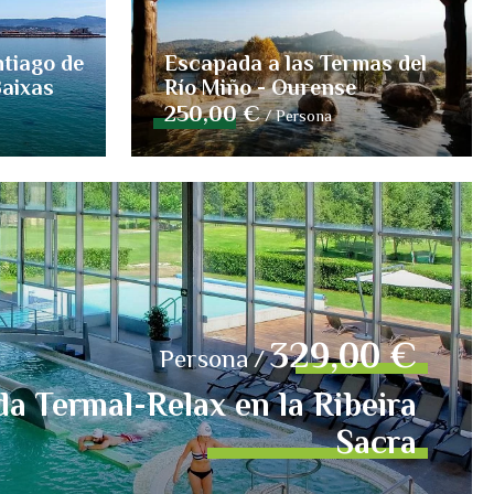
ntiago de
Escapada a las Termas del
Baixas
Río Miño - Ourense
250,00 €
/
Persona
329,00 €
Persona
/
a Termal-Relax en la Ribeira
Sacra