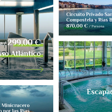
antiago de
Escapada a las Termas del Río
 Baixas
Miño - Ourense
Circuito Privado Sa
Compostela y Rías 
250,00 €
a
/
Persona
870,00 €
/
Persona
299,00 €
a
/
so Atlántico
Escapad
, Minicrucero
 por las Rías