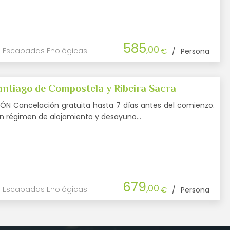
585
,00
Escapadas Enológicas
€
/
Persona
ntiago de Compostela y Ribeira Sacra
N Cancelación gratuita hasta 7 días antes del comienzo.
 en régimen de alojamiento y desayuno…
679
,00
Escapadas Enológicas
€
/
Persona