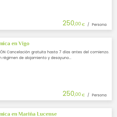
250
,00
€
/
Persona
ica en Vigo
N Cancelación gratuita hasta 7 días antes del comienzo.
en régimen de alojamiento y desayuno…
250
,00
€
/
Persona
mica en Mariña Lucense