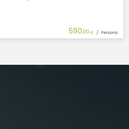
590
,00
€
/
Persona