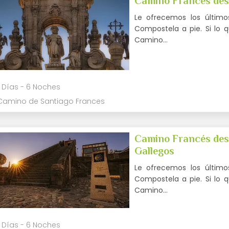
Camino Francés desd
Le ofrecemos los último
Compostela a pie. Si lo 
Camino…
 Días - 6 Noches
Camino de Santiago Frances
Camino Francés desd
Gallegos
Le ofrecemos los último
Compostela a pie. Si lo 
Camino…
 Días - 6 Noches