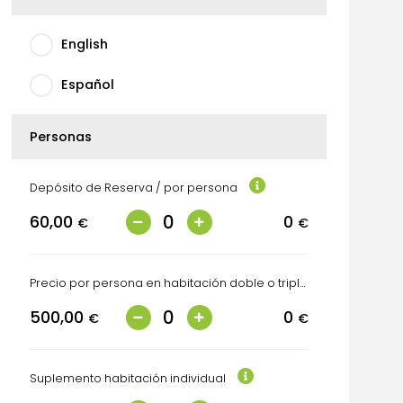
English
Español
Personas
Depósito de Reserva / por persona
60,00
0
€
€
Precio por persona en habitación doble o triple
500,00
0
€
€
Suplemento habitación individual