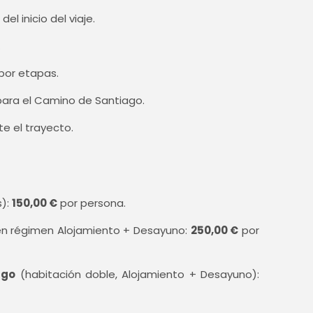
el inicio del viaje.
.
 por etapas.
para el Camino de Santiago.
e el trayecto.
s):
150,00 €
por persona.
n régimen Alojamiento + Desayuno:
250,00 €
por
ago
(habitación doble, Alojamiento + Desayuno):