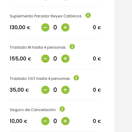
Suplemento Parador Reyes Católicos
130,00
0
€
€
Traslado IN hasta 4 personas
155,00
0
€
€
Traslado OUT hasta 4 personas
35,00
0
€
€
Seguro de Cancelación
10,00
0
€
€