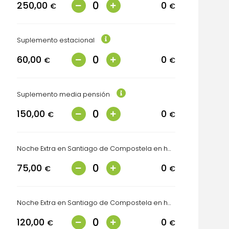
250,00
0
€
€
Suplemento estacional
60,00
0
€
€
Suplemento media pensión
150,00
0
€
€
Noche Extra en Santiago de Compostela en habitación doble o triple
75,00
0
€
€
Noche Extra en Santiago de Compostela en habitación individual
120,00
0
€
€