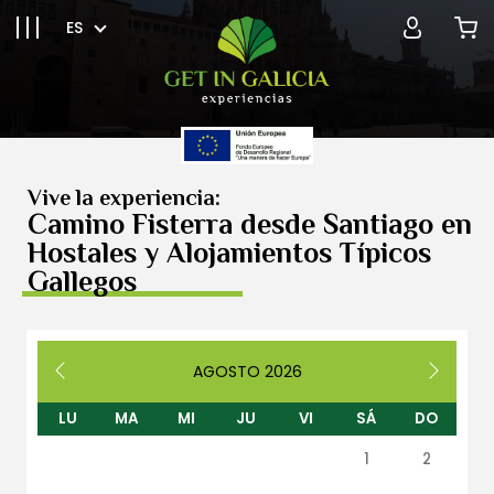
ES
Vive la experiencia:
Camino Fisterra desde Santiago en
Hostales y Alojamientos Típicos
Gallegos
AGOSTO
2026
LU
MA
MI
JU
VI
SÁ
DO
1
2