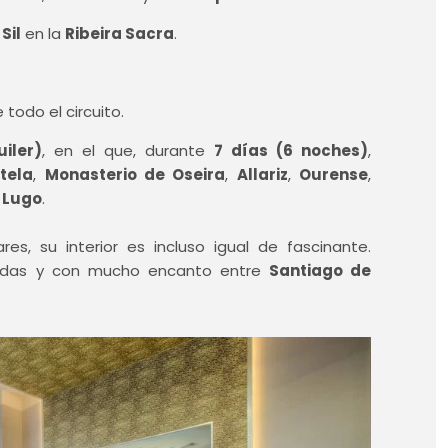
Sil
en la
Ribeira Sacra
.
todo el circuito.
iler)
, en el que, durante
7 días (6 noches)
,
tela
,
Monasterio de Oseira
,
Allariz
,
Ourense
,
o
Lugo
.
es, su interior es incluso igual de fascinante.
iadas y con mucho encanto entre
Santiago de