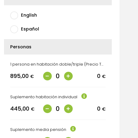
English
Español
Personas
1 persona en habitación doble/triple (Precio Total)
895,00
0
€
€
Suplemento habitación individual
445,00
0
€
€
Suplemento media pensión