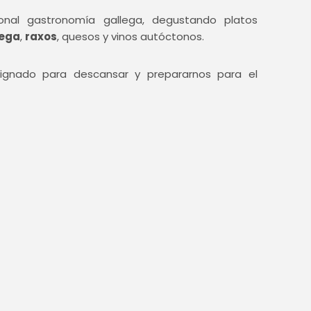
ional gastronomía gallega, degustando platos
lega
,
raxos
, quesos y vinos autóctonos.
asignado para descansar y prepararnos para el