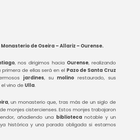
 Monasterio de Oseira – Allariz – Ourense.
ntiago
, nos dirigimos hacia
Ourense
, realizando
 primera de ellas será en el
Pazo de Santa Cruz
hermosos
jardines
, su
molino
restaurado, sus
 el vino de
Ulla
.
ira
, un monasterio que, tras más de un siglo de
e monjes cistercienses. Estos monjes trabajaron
lendor, añadiendo una
biblioteca
notable y un
joya histórica y una parada obligada si estamos