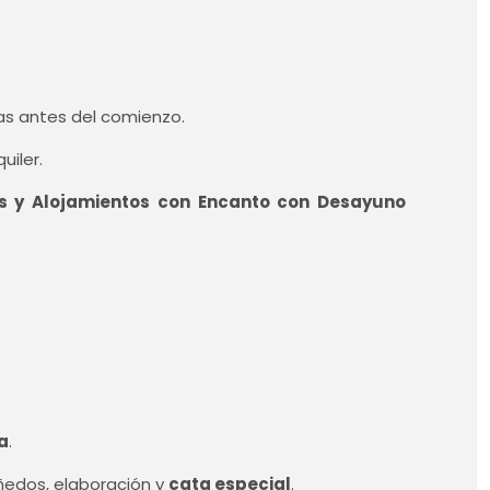
as antes del comienzo.
uiler.
es y Alojamientos con Encanto con Desayuno
a
.
iñedos, elaboración y
cata especial
.