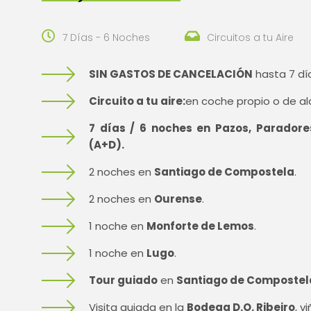
7 Días - 6 Noches
Circuitos a tu Aire
SIN GASTOS DE CANCELACIÓN
hasta 7 dí
Circuito a tu aire:
en coche propio o de alq
7 días / 6 noches en Pazos, Parador
(A+D).
2 noches en
Santiago de Compostela
.
2 noches en
Ourense
.
1 noche en
Monforte de Lemos
.
1 noche en
Lugo
.
Tour guiado
en
Santiago de Compostel
Visita guiada en la
Bodega D.O. Ribeiro
, v