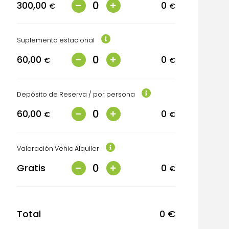
300,00
0
€
€
Suplemento estacional
60,00
0
€
€
Depósito de Reserva / por persona
60,00
0
€
€
Valoración Vehic Alquiler
Gratis
0
€
Total
0
€