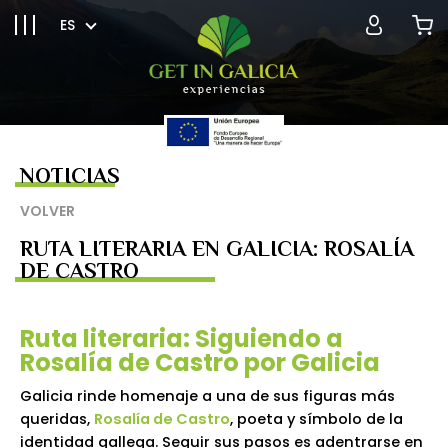
ES
NOTICIAS
VOLVER
RUTA LITERARIA EN GALICIA: ROSALÍA
DE CASTRO
Ruta literaria: Siguiendo a
Rosalía de Castro por Galicia
Galicia rinde homenaje a una de sus figuras más
queridas,
Rosalía de Castro
, poeta y símbolo de la
identidad gallega. Seguir sus pasos es adentrarse en